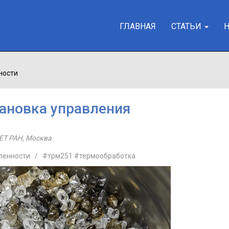
ГЛАВНАЯ
СТАТЬИ
ности
ановка управления
ЕТ РАН
,
Москва
ленности
/
#трм251
#термообработка