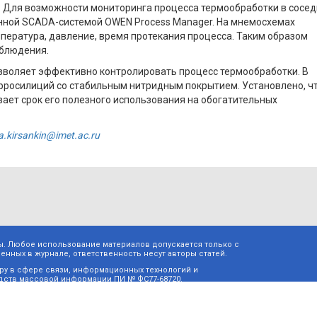
. Для возможности мониторинга процесса термообработки в сосе
нной SCADA-системой OWEN Process Manager. На мнемосхемах
пература, давление, время протекания процесса. Таким образом
аблюдения.
зволяет эффективно контролировать процесс термообработки. В
рросилиций со стабильным нитридным покрытием. Установлено, ч
ет срок его полезного использования на обогатительных
a.kirsankin@imet.ac.ru
ы. Любое использование материалов допускается только с
нных в журнале, ответственность несут авторы статей.
у в сфере связи, информационных технологий и
дств массовой информации ПИ № ФС77-68720.