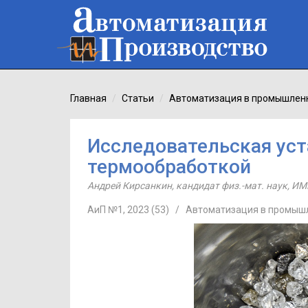
Главная
Статьи
Автоматизация в промышлен
Исследовательская уст
термообработкой
Андрей Кирсанкин
,
кандидат физ.-мат. наук
,
ИМ
АиП №1, 2023 (53)
/
Автоматизация в промыш