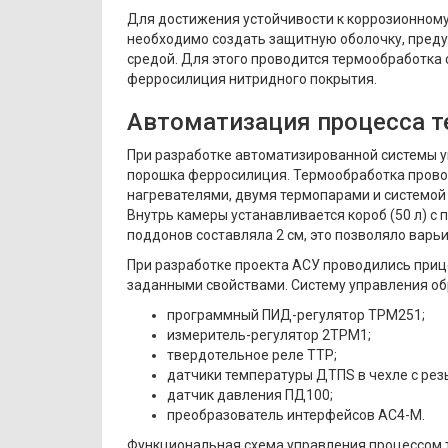
Для достижения устойчивости к коррозионном
необходимо создать защитную оболочку, пред
средой. Для этого проводится термообработка 
ферросилиция нитридного покрытия.
Автоматизация процесса 
При разработке автоматизированной системы 
порошка ферросилиция. Термообработка провод
нагревателями, двумя термопарами и системой 
Внутрь камеры устанавливается короб (50 л) с 
поддонов составляла 2 см, это позволяло варьи
При разработке проекта АСУ проводились при
заданными свойствами. Систему управления об
программный ПИД-регулятор ТРМ251;
измеритель-регулятор 2ТРМ1;
твердотельное реле ТТР;
датчики температуры ДТПS в чехле с ре
датчик давления ПД100;
преобразователь интерфейсов АС4-М.
Функциональная схема управления процессом т