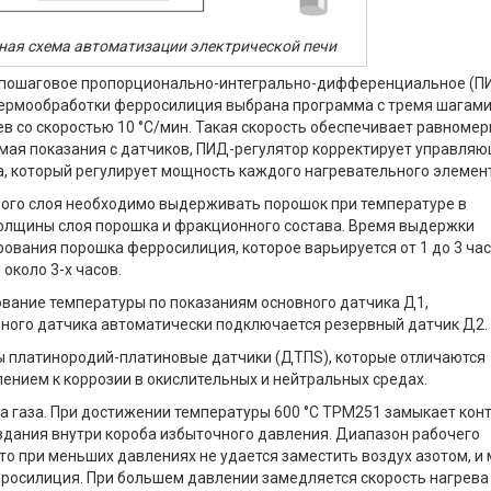
ьная схема автоматизации электрической печи
 пошаговое пропорционально-интегрально-дифференциальное (П
 термообработки ферросилиция выбрана программа с тремя шагами
в со скоростью 10 °С/мин. Такая скорость обеспечивает равноме
нимая показания с датчиков, ПИД-регулятор корректирует управля
а, который регулирует мощность каждого нагревательного элемен
ого слоя необходимо выдерживать порошок при температуре в
 толщины слоя порошка и фракционного состава. Время выдержки
ования порошка ферросилиция, которое варьируется от 1 до 3 час
около 3-х часов.
вание температуры по показаниям основного датчика Д1,
овного датчика автоматически подключается резервный датчик Д2.
ы платинородий-платиновые датчики (ДТПS), которые отличаются
ением к коррозии в окислительных и нейтральных средах.
а газа. При достижении температуры 600 °С ТРМ251 замыкает кон
оздания внутри короба избыточного давления. Диапазон рабочего
 что при меньших давлениях не удается заместить воздух азотом, и
росилиция. При большем давлении замедляется скорость нагрева