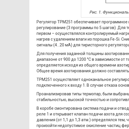
Рис. 1. Функционал
Регулятор ТРМ251 обеспечивает программное
регулирование (3 программы по 5 шагов). Для
первом – осуществлялся контролируемый нагре
нагрев с удалением влаги из порошка Fe-Si. С
сигналы (4…20 мА) для тиристорного регулятор
Для получения заданной толщины азотированн
диапазоне от 900 до 1200 °С в зависимости от
определяется исходя из общего времени азотир
Общее время азотирования должно составлять 
ТРМ251 осуществляет одноканальное регулиро
подключенного к входу 1. В случае отказа осн
Проанализировав типы термопар, были выбран
стабильностью, высокой точностью и сопротивл
В коробе смонтирована система подачи и отвод
реле 1 и открывает клапан подачи азота для с
давления (от 1,1 до 1,3 атм.) определялся тем,
произойти недопустимое окисление частиц фер