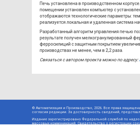
Печь установлена в производственном корпусе
помещении установлен компьютер с установле
отображаются технологические параметры: тем
реализуется локальная и удаленная система н
Разработанный алгоритм управления печью по
результате получен мелкогранулированный фе
ферросилиций с защитным покрытием увеличива
производствах не менее, чем в 2,2 раза.
Связаться с автором проекта можно по адресу:
© Автоматизация и Производство, 2026. Все права защищен
согласия редакции. За достоверность сведений, представле
Издание зарегистрировано Федеральной службой по надзор
массовых коммуникаций. Свидетельство о регистрации сре