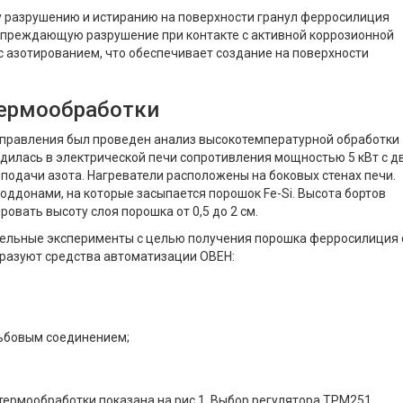
у разрушению и истиранию на поверхности гранул ферросилиция
упреждающую разрушение при контакте с активной коррозионной
с азотированием, что обеспечивает создание на поверхности
термообработки
управления был проведен анализ высокотемпературной обработки
илась в электрической печи сопротивления мощностью 5 кВт с д
подачи азота. Нагреватели расположены на боковых стенах печи.
поддонами, на которые засыпается порошок Fe-Si. Высота бортов
ровать высоту слоя порошка от 0,5 до 2 см.
цельные эксперименты с целью получения порошка ферросилиция 
разуют средства автоматизации ОВЕН:
зьбовым соединением;
ермообработки показана на рис.1. Выбор регулятора ТРМ251