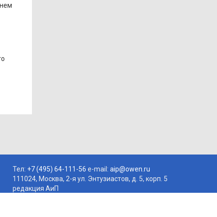
днем
то
Тел:
+7 (495) 64-111-56
e-mail:
aip@owen.ru
111024, Москва, 2-я ул. Энтузиастов, д. 5, корп. 5
редакция АиП