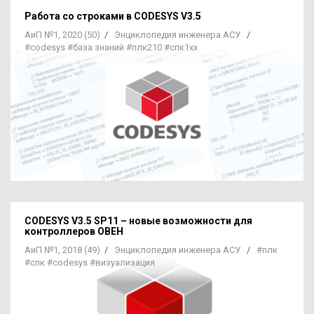
Работа со строками
в CODESYS V3.5
АиП №1, 2020 (50)
/
Энциклопедия инженера АСУ
/
#codesys
#база знаний
#плк210
#спк1хх
CODESYS V3.5 SP11 – новые возможности для
контроллеров ОВЕН
АиП №1, 2018 (49)
/
Энциклопедия инженера АСУ
/
#плк
#спк
#codesys
#визуализация