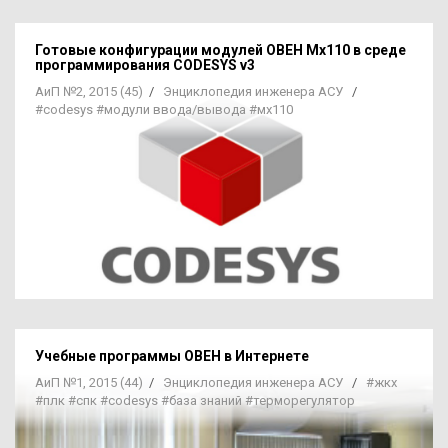
Готовые конфигурации модулей ОВЕН Мх110 в среде
программирования CODESYS v3
АиП №2, 2015 (45)
/
Энциклопедия инженера АСУ
/
#codesys
#модули ввода/вывода
#мх110
Учебные программы ОВЕН в Интернете
АиП №1, 2015 (44)
/
Энциклопедия инженера АСУ
/
#жкх
#плк
#спк
#codesys
#база знаний
#терморегулятор