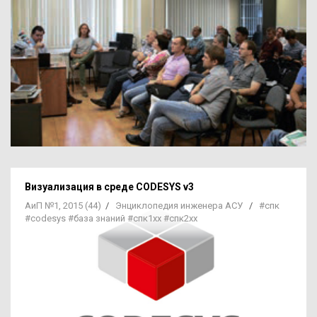
Визуализация в среде
CODESYS v3
АиП №1, 2015 (44)
/
Энциклопедия инженера АСУ
/
#спк
#codesys
#база знаний
#спк1хх
#спк2хх