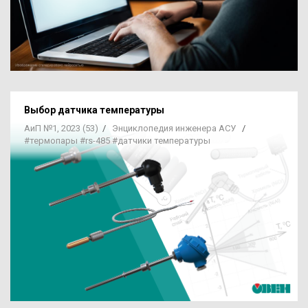
Выбор датчика температуры
АиП №1, 2023 (53)
/
Энциклопедия инженера АСУ
/
#термопары
#rs-485
#датчики температуры