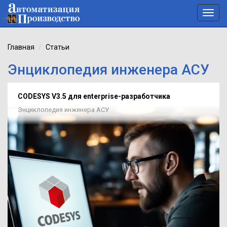
Toggl
navig
Главная
Статьи
Энциклопедия инженера АСУ
CODESYS V3.5 для enterprise-разработчика
Энциклопедия инженера АСУ