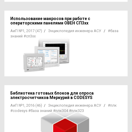
Использование макросов при работе с
операторскими панелями ОВЕН СП3хх
АиП №1, 2017 (47)
/
Энциклопедия инженера АСУ
/
#база
знаний
#сп3хх
Библиотека готовых блоков для опроса
электросчетчиков Меркурий в CODESYS
АиП №1, 2016 (46)
/
Энциклопедия инженера АСУ
/
#плк
#codesys
#база знаний
#плк304
#плк323