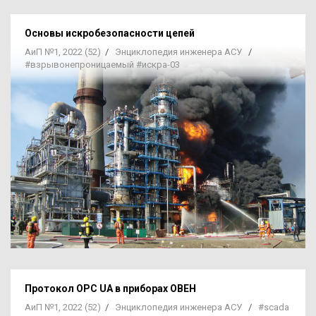
Основы
искробезопасности цепей
АиП №1, 2022 (52)
/
Энциклопедия инженера АСУ
/
#взрывонепроницаемый
#искра-03
Протокол OPC UA в приборах ОВЕН
АиП №1, 2022 (52)
/
Энциклопедия инженера АСУ
/
#scada