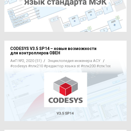
CODESYS V3.5 SP14 –
новые возможности
для контроллеров ОВЕН
АиП №2, 2020 (51)
/
Энциклопедия инженера АСУ
/
#codesys
#плк210
#редактор языка st
#плк200
#спк1хх