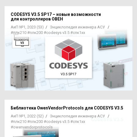
CODESYS V3.5 SP17 – новые возможности
для контроллеров ОВЕН
АиП №1, 2023 (53)
/
Энциклопедия инженера АСУ
/
#плк210
#плк200
#codesys v3.5
#спк1хх
Библиотека OwenVendorProtocols для CODESYS V3.5
АиП №1, 2022 (52)
/
Энциклопедия инженера АСУ
/
#плк210
#плк200
#codesys v3.5
#спк1хх
#owenvendorprotocols