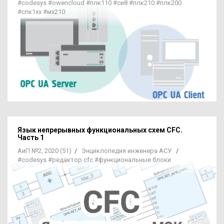
#codesys
#owencloud
#плк110
#си8
#плк210
#плк200
#спк1хх
#мх210
Язык непрерывных функциональных схем CFC.
Часть 1
АиП №2, 2020 (51)
/
Энциклопедия инженера АСУ
/
#codesys
#редактор cfc
#функциональные блоки