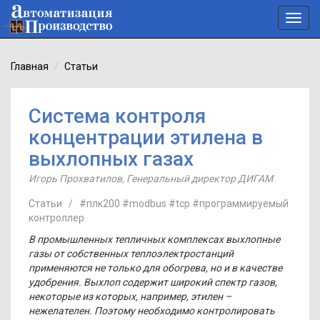
Toggl
navig
Главная
Статьи
Система контроля
концентрации этилена в
выхлопных газах
Игорь Прохватилов
,
Генеральный директор ДИГАМ
Статьи
/
#плк200
#modbus
#tcp
#программируемый
контроллер
В промышленных тепличных комплексах выхлопные
газы от собственных теплоэлектростанций
применяются не только для обогрева, но и в качестве
удобрения. Выхлоп содержит широкий спектр газов,
некоторые из которых, например, этилен –
нежелателен. Поэтому необходимо контролировать