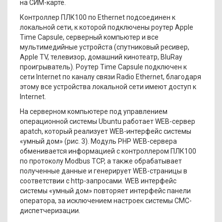
на СИМ-карте.
Контроллер ПЛК100 по Ethernet подсоединен к
локальной сети, к которой подключены роутер Apple
Time Capsule, серверный компьютер и все
мультимедийные устройста (спутниковый ресивер,
Apple TV, телевизор, домашний кинотеатр, BluRay
проигрыватель). Роутер Time Capsule подключен к
сети Internet по каналу связи Radio Ethernet, благодаря
этому все устройства локальной сети имеют доступ к
Internet.
На серверном компьютере под управлением
операционной системы Ubuntu работает WEB-сервер
apatch, который реализует WEB-интерфейс системы
«умный дом» (рис. 3). Модуль PHP WEB-сервера
обменивается информацией с контроллером ПЛК100
по протоколу Modbus TCP, а также обрабатывает
полученные данные и генерирует WEB-страницы в
соответствии с http-запросами. WEB интерфейс
системы «умный дом» повторяет интерфейс панели
оператора, за исключением настроек системы СМС-
диспетчеризации.