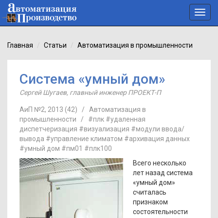
Toggl
navig
Главная
Статьи
Автоматизация в промышленности
Система «умный дом»
Сергей Шугаев
,
главный инженер ПРОЕКТ-П
АиП №2, 2013 (42)
/
Автоматизация в
промышленности
/
#плк
#удаленная
диспетчеризация
#визуализация
#модули ввода/
вывода
#управление климатом
#архивация данных
#умный дом
#пм01
#плк100
Всего несколько
лет назад система
«умный дом»
считалась
признаком
состоятельности