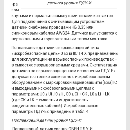
датчика уровня ПДУ-И
-ра
зом
кнутыми и нормальнозамкнутыми типами контактов.
Для подключения к считывающим устройствам
датчики снабжены проводами НВ 0,35 или
силиконовым кабелем AWG24. Датчики выпускаются с
вертикальным и горизонтальным типом монтажа.
Поплавковые датчики с взрывозащитой типа
«искробезопасная цепь» 0 Ex ia IIC T4 Х предназначены
для эксплуатации на взрывоопасных производствах –
в емкостях с взрывоопасными средами. Эксплуатация
датчиков во взрывозащищенном исполнении ПДУ-Ех
допускается только совместно с искробезопасным
оборудованием с маркировкой взрывозащиты [Exia]IIC
и выходными искробезопасными цепями с
параметрами: U0 ≤ Ui , I0 ≤ Ii , С0 ≥ Ci + СК , L0 ≥ Li + LК
(где СК и LК – емкость и индуктивность
соединительных кабелей). Искробезопасные
параметры ПДУ-Ех приведены в табл. 4.
Поплавковый датчик уровня ПДУ-И
Поплавковый датчик уровня ОВЕН ПДУ-И