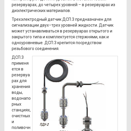
резервуарах, до четырех уровней – в резервуарах из
диэлектрических материалов.
Трехэлектродный датчик ДСП.3 предназначен для
сигнализации двух–трех уровней жидкости. Датчик
может устанавливаться в резервуарах открытого и
закрытого типа и комплектуется стержнями, как и
одноуровневые. ДСП.3 крепится посредством
резьбового соединения.
ДСП.3
применя
ется в
резервуа
рах для
хранения
воды,
водонапо
рных
станциях,
очистных
и
поливочн