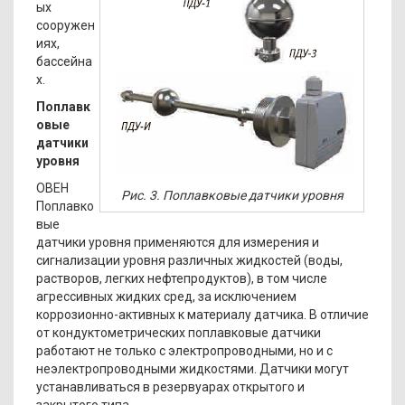
ых
сооружен
иях,
бассейна
х.
Поплавк
овые
датчики
уровня
ОВЕН
Рис. 3. Поплавковые датчики уровня
Поплавко
вые
датчики уровня применяются для измерения и
сигнализации уровня различных жидкостей (воды,
растворов, легких нефтепродуктов), в том числе
агрессивных жидких сред, за исключением
коррозионно-активных к материалу датчика. В отличие
от кондуктометрических поплавковые датчики
работают не только с электропроводными, но и с
неэлектропроводными жидкостями. Датчики могут
устанавливаться в резервуарах открытого и