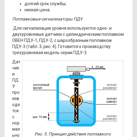
долгий срок службы;
низкая цена.
Поплавковые сигнализаторы ПДУ
Для сигнализации уровня используются одно- и
двухуровневые датчики с цилиндрическим поплавком
ОВЕН ПДУ-1, ПДУ-2, с шарообразным поплавком
ПДУ-3 (табл. 3, рис. 4). Готовится к производству
трехуровневая модель серии ПДУ-3.
Дат
чик
и
ПД
У
про
изв
одя
тся
с
нор
мал
Рис. 5. Принцип действия поплавкого
ьно