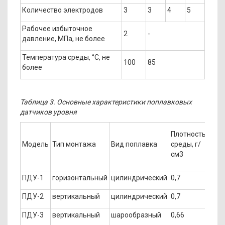
Количество электродов
3
3
4
5
Рабочее избыточное
2
-
давление, МПа, не более
Температура среды, °С, не
100
85
более
Таблица 3. Основные характеристики поплавковых
датчиков уровня
Плотность
Дав
Модель
Тип монтажа
Вид поплавка
среды, г/
сред
см3
МПа
ПДУ-1
горизонтальный
цилиндрический
0,7
1,6
ПДУ-2
вертикальный
цилиндрический
0,7
1,6
ПДУ-3
вертикальный
шарообразный
0,66
4