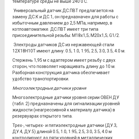
температуре среды не выше 240 0 С.
Универсальный датчик ДС.ПВТ предлагается на
замену ДС.К и ДС.1, он предназначен для работы с
избыточным давлением до 2,5 МПа, например, в
котлоавтоматике. ДС.ПВТ имеет три типа
присоединительной резьбы: М18х1,5; М20х1,5; G1/2.
Электроды датчиков ДС из нержавеющей стали
12Х18Н10Т имеют длину: 0.5, 1.0, 1.95, 2.5, 3.0, 3.5, 4.0 м.
Стержень 1,95 м с адаптером имеет резьбу с двух
сторон, что позволяет наращивать длину до 10 м.
Разборная конструкция датчика обеспечивает
удобство транспортировки.
Многоэлектродные датчики уровня
Многоэлектродные датчики уровня серии ОВЕН ДУ
(табл. 2) предназначены для сигнализации уровней
жидкости (неагрессивной к материалу датчика) в
резервуарах открытого типа.
Трех-, четырех- и пятиэлектродные датчики (ДУ.3,
ДУ.4, ДУ.5) длиной 0.5, 1.0, 1.95, 2.5, 3.0, 3.5, 4.0 м
контролируют до пяти уровней в металлических