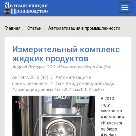
Toggl
navig
Главная
Статьи
Автоматизация в промышленности
Измерительный комплекс
жидких продуктов
Андрей Лебедев
,
ООО «Инженерное бюро Альфа»
АиП №2, 2013 (42)
/
Автоматизация в
промышленности
/
#спк
#модули ввода/вывода
#архивация данных
#спк207
#мх110
#спк2хх
В 2010
году
московска
я компания
«Инженерн
ое бюро
Альфа»