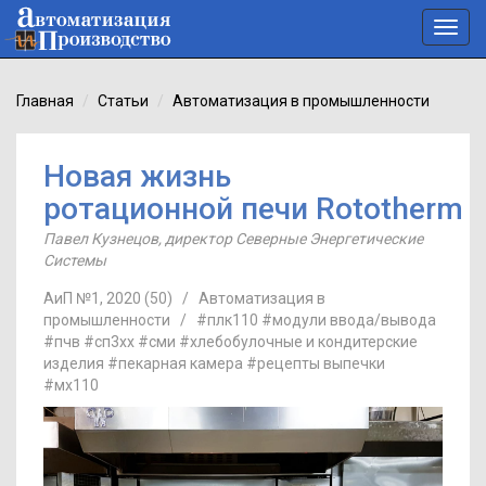
Toggl
navig
Главная
Статьи
Автоматизация в промышленности
Новая жизнь
ротационной печи Rototherm
Павел Кузнецов
,
директор Северные Энергетические
Системы
АиП №1, 2020 (50)
/
Автоматизация в
промышленности
/
#плк110
#модули ввода/вывода
#пчв
#сп3хх
#сми
#хлебобулочные и кондитерские
изделия
#пекарная камера
#рецепты выпечки
#мх110