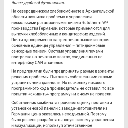
более удобный функционал.
На северодвинском хлебокомбинате в Архангельской
области возникла проблема в управлении
несколькими ротационными печами Rototherm WP
производства Германии, которые применяются для
выпечки хлебобулочных и кондитерских изделий.
Почти одновременно на трех печах вышли из строя
основные единицы управления – пятидюймовые
сенсорные панели. Система управления печами
построена на печатных платах, соединенных по
интерфейсу CAN с панелью.
На предприятии были предприняты разные варианты
решения проблемы. Пытались собственными силами
устранить неисправность. Но поскольку никакого
программного кода производитель не оставил, то все
попытки «оживить» программу ни к чему не привели.
Собственник комбината произвел оценку поставки и
установки новой панели с завода-изготовителя из
Германии: цена оказалась неподъемной. Поэтому
было решено разработать новую систему управления
и визуализации, используя отечественное