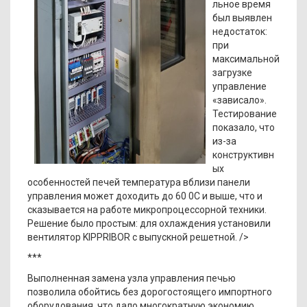
льное время
был выявлен
недостаток:
при
максимальной
загрузке
управление
«зависало».
Тестирование
показало, что
из-за
конструктивн
ых
особенностей печей температура вблизи панели
управления может доходить до 60 0С и выше, что и
сказывается на работе микропроцессорной техники.
Решение было простым: для охлаждения установили
вентилятор KIPPRIBOR с выпускной решетной. />
***
Выполненная замена узла управления печью
позволила обойтись без дорогостоящего импортного
оборудования, что дало многократную экономию