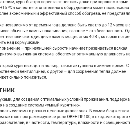
зателям, куры быстро перестают нестись даже при хорошем корме.
 +15
⁰С
в качестве отопительного оборудования может использова
олее экономичный и эффективный способ обогрева, не представ
ке независимо от времени года должно быть светло до 12 часов в с
исле обычные лампы накаливания, главное – это безопасность. О
нтные или светодиодные лампы мощностью 40 Вт, которые потр
ить над кормушками.
 значение – при излишней сырости начинает развиваться всякая
 приточно-вытяжная система, обеспечат оптимальную влажность н
оторый куры выходят в вольер, также актуальна в зимнее время. С
ественной вентиляцией, с другой – для сохранения тепла должен
ожет сильно понизиться.
тник
тухами, для создания оптимальных условий проживания, поддерж
я на создание системы «умный курятник».
авать системы в разных ценовых диапазонах. В самом бюджетном
 компактное программируемое реле ОВЕН ПР100, к входам которого
азователей, в частности, температуры, влажности и освещенност