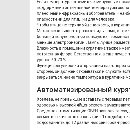
Если температура стремится к минусовым пока
поддержания оптимальной температуры около
пленочный инфракрасный обогреватель – наиб
опасности ни для птиц, ни для человека.
Чтобы птица не теряла яйценоскость, в курятни
Можно использовать разные виды ламп, в том ч
большей популярностью пользуются люминисце
меньше электроэнергии. Лампы лучше размест
Влажность в помещении курятника также имеет
патогенная флора. Естественная, а еще лучше
уровне 60-70 %.
Функция регулировки открывания лаза, через к
стороны, он должен открываться и служить ест
закрываться, иначе температура в курятнике м
Автоматизированный куря
Хозяева, не привыкшие вставать с первыми пе
здоровья и высокой яйценоскости замахиваютс
Средства автоматизации ОВЕН позволяют созд
сегменте в качестве основы (рис. 1) подойдет
подсоединять до 12 различных сенсоров-преобр