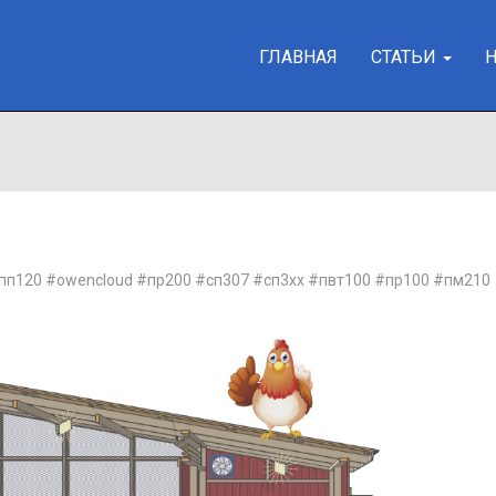
ГЛАВНАЯ
СТАТЬИ
пп120
#owencloud
#пр200
#сп307
#сп3хх
#пвт100
#пр100
#пм210