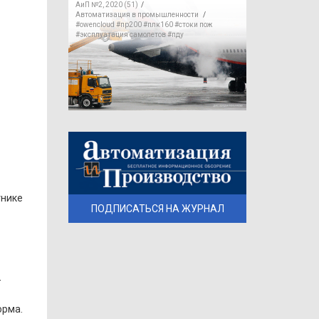
АиП №2, 2020 (51)
/
Автоматизация в промышленности
/
#owencloud
#пр200
#плк160
#стоки пож
#эксплуатация самолетов
#пду
тнике
ПОДПИСАТЬСЯ НА ЖУРНАЛ
–
орма.