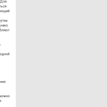
 Для
ться
ляющий
утки.
днако
ебляют
а
 одной
ания
 можно
и.