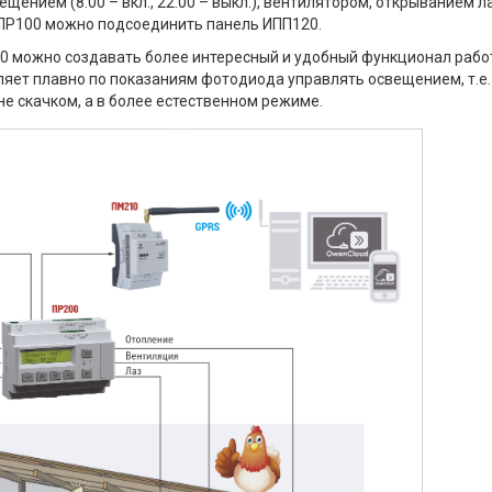
щением (8.00 – вкл., 22:00 – выкл.), вентилятором, открыванием л
 ПР100 можно подсоединить панель ИПП120.
0 можно создавать более интересный и удобный функционал рабо
оляет плавно по показаниям фотодиода управлять освещением, т.е.
не скачком, а в более естественном режиме.