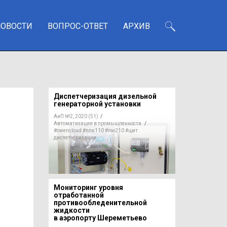
НОВОСТИ
ВОПРОС-ОТВЕТ
АРХИВ
Диспетчеризация дизельной
генераторной установки
АиП №2, 2020 (51)
/
Автоматизация в промышленности
/
#owencloud
#плк110
#пм210
#щит
диспетчеризации
Мониторинг уровня
отработанной
противообледенительной
жидкости
в аэропорту Шереметьево