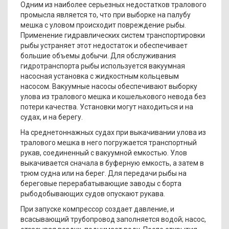
Одним из наиболее серьезных недостатков тралового
промысла является то, что при выборке на палубу
мешка с уловом происходит повреждение рыбы.
Применение гидравлических систем транспортировки
рыбы устраняет этот недостаток и обеспечивает
большие объемы добычи. Для обслуживания
гидротранспорта рыбы использует­ся вакуумная
насосная установка с жидкостным кольцевым
насосом. Вакуумные насосы обеспечивают выборку
улова из тралового мешка и кошелькового невода без
потери качества. Установки могут находиться и на
судах, и на берегу.
На среднетоннажных судах при выкачивании улова из
тралового мешка в него погружается транспортный
рукав, соединенный с вакуумной емкостью. Улов
выкачивается сначала в буферную емкость, а затем в
трюм судна или на берег. Для передачи рыбы на
береговые перерабатывающие заводы с борта
рыбодо­бывающих судов опускают рукава.
При запуске компрессор создает давление, и
всасывающий трубопровод заполняется водой; насос,