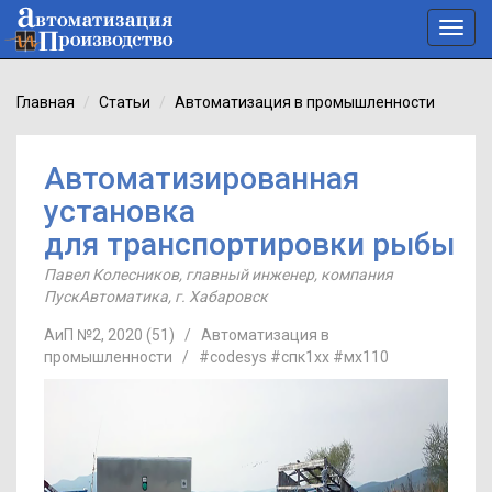
Toggl
navig
Главная
Статьи
Автоматизация в промышленности
Автоматизированная
установка
для транспортировки рыбы
Павел Колесников
,
главный инженер
,
компания
ПускАвтоматика
,
г. Хабаровск
АиП №2, 2020 (51)
/
Автоматизация в
промышленности
/
#codesys
#спк1хх
#мх110