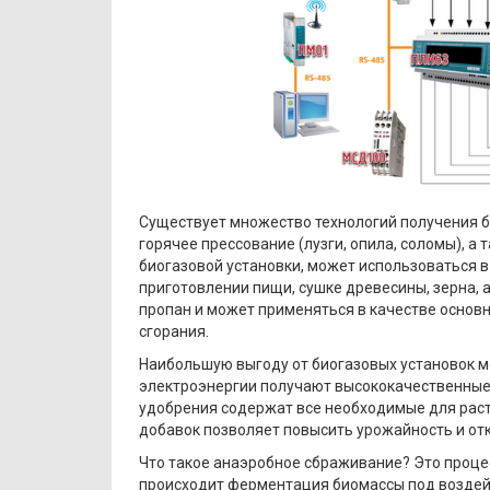
Существует множество технологий получения б
горячее прессование (лузги, опила, соломы), а
биогазовой установки, может использоваться в
приготовлении пищи, сушке древесины, зерна,
пропан и может применяться в качестве основн
сгорания.
Наибольшую выгоду от биогазовых установок мо
электроэнергии получают высококачественные
удобрения содержат все необходимые для раст
добавок позволяет повысить урожайность и отк
Что такое анаэробное сбраживание? Это процес
происходит ферментация биомассы под воздейс