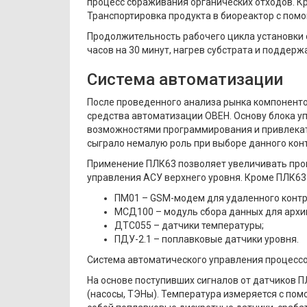
процесс сбраживания органических отходов. К
Транспортировка продукта в биореактор с пом
Продолжительность рабочего цикла установки 
часов на 30 минут, нагрев субстрата и поддерж
Система автоматизации
После проведенного анализа рынка компоненто
средства автоматизации ОВЕН. Основу блока 
возможностями программирования и привлекате
сыграло немалую роль при выборе данного кон
Применение ПЛК63 позволяет увеличивать прои
управления АСУ верхнего уровня. Кроме ПЛК63
ПМ01 – GSM-модем для удаленного контр
МСД100 – модуль сбора данных для архи
ДТС055 – датчики температуры;
ПДУ-2.1 – поплавковые датчики уровня.
Система автоматического управления процессо
На основе поступивших сигналов от датчиков
(насосы, ТЭНы). Температура измеряется с п