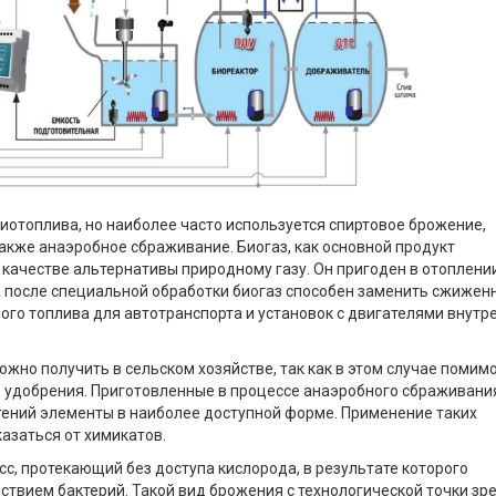
иотоплива, но наиболее часто используется спиртовое брожение,
 также анаэробное сбраживание. Биогаз, как основной продукт
 качестве альтернативы природному газу. Он пригоден в отоплении
 а после специальной обработки биогаз способен заменить сжижен
ого топлива для автотранспорта и установок с двигателями внутр
жно получить в сельском хозяйстве, так как в этом случае помим
 удобрения. Приготовленные в процессе анаэробного сбраживани
ений элементы в наиболее доступной форме. Применение таких
азаться от химикатов.
с, протекающий без доступа кислорода, в результате которого
твием бактерий. Такой вид брожения с технологической точки зр