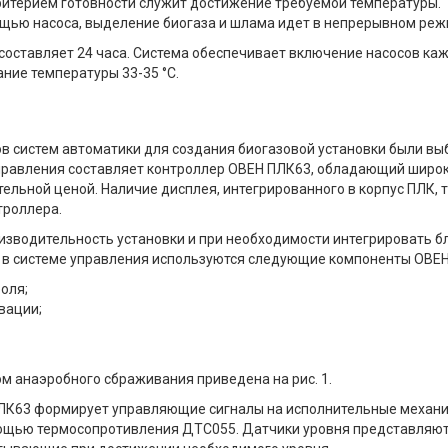
ритерием готовности служит достижение требуемой температуры.
ощью насоса, выделение биогаза и шлама идет в непрерывном реж
составляет 24 часа. Система обеспечивает включение насосов ка
ание температуры 33-35 °С.
в систем автоматики для создания биогазовой установки были в
управления составляет контроллер ОВЕН ПЛК63, обладающий широ
льной ценой. Наличие дисплея, интегрированного в корпус ПЛК, 
троллера.
зводительность установки и при необходимости интегрировать б
 в системе управления используются следующие компоненты ОВЕН
оля;
вации;
м анаэробного сбраживания приведена на рис. 1.
 ПЛК63 формирует управляющие сигналы на исполнительные механ
омощью термосопротивления ДТС055. Датчики уровня представляю