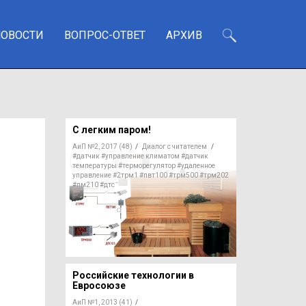
НОВОСТИ
ВОПРОС-ОТВЕТ
АРХИВ
С легким паром!
АиП №2, 2017 (48)
/
Диалог с читателем
/
#датчик
#управление климатом
#датчик
температуры
#терморегулятор
#удаленное
управление
#2трм1
#пвт100
#трм500
#трм202
#пм210
#дтс
Российские технологии в
Евросоюзе
АиП №1, 2013 (41)
/