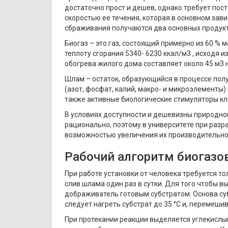
достаточно прост и дешев, однако требует пос
скоростью ее течения, которая в основном зав
сбраживания получаются два основных продукта
Биогаз – это газ, состоящий примерно из 60 % 
теплоту сгорания 5340- 6230 ккал/м3 , исходя и
обогрева жилого дома составляет около 45 м3 
Шлам – остаток, образующийся в процессе пол
(азот, фосфат, калий, макро- и микроэлементы
также активные биологические стимуляторы кл
В условиях доступности и дешевизны природног
рационально, поэтому в университете при разр
возможностью увеличения их производительно
Рабочий алгоритм биогазо
При работе установки от человека требуется т
слив шлама один раз в сутки. Для того чтобы 
дображиватель готовым субстратом. Основа суб
следует нагреть субстрат до 35 °С и, перемеши
При протекании реакции выделяется углекислый