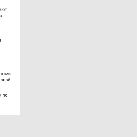
вают
а.
м
тными
зовой
и по