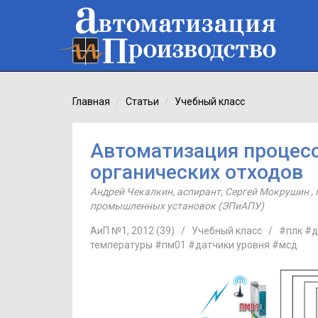
Главная
Статьи
Учебный класс
Автоматизация процесс
органических отходов
Андрей Чекалкин
,
аспирант
,
Сергей Мокрушин
,
промышленных установок (ЭПиАПУ)
АиП №1, 2012 (39)
/
Учебный класс
/
#плк
#д
температуры
#пм01
#датчики уровня
#мсд