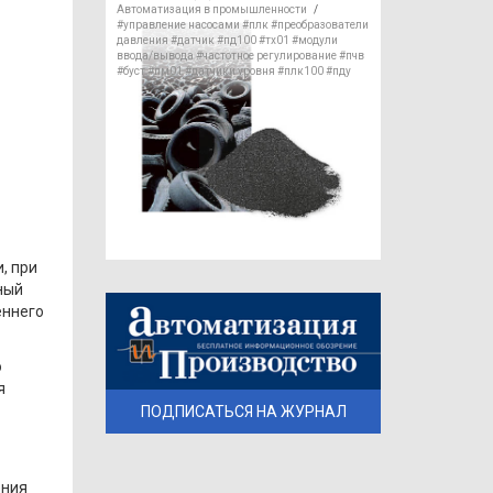
Автоматизация в промышленности
/
#управление насосами
#плк
#преобразователи
давления
#датчик
#пд100
#тх01
#модули
ввода/вывода
#частотное регулирование
#пчв
#буст
#пм01
#датчики уровня
#плк100
#пду
, при
ный
еннего
о
я
ПОДПИСАТЬСЯ НА ЖУРНАЛ
ения