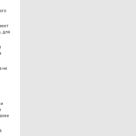
ого
меет
, для
й
а
а не
 и
и
Далее
й