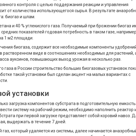
тоянного контроля с целью поддержания реакции и управления
исит от количества использующегося сырья. В результате анаэробн
: биогаз и шлам.
метана и 40 % углекислого газа. Получаемый при брожении биогаз и
з средних показателей годовая потребность в таком газе, например
на 1 м2 площади.
учения биогаза, содержит все необходимые компоненты удобрени
) в растворенном виде в соотношениях необходимых для растений, 
асса ауксинов, повышающих выход урожая в несколько раз.
о газа в России строительство больших биогазовых установок пок
аботке такой установки был сделан акцент на малых вариантах с
сти.
вой установки
олько загрузка компонентов субстрата в подготовительную емкость
вывести систему на рабочий режим, необходимо наполнить реактор 
страта при первой загрузке представляет собой коровий навоз. 
вая, выдержать в течение 7 дней.
 газ, который удаляется из системы, далее начинается анаэробны