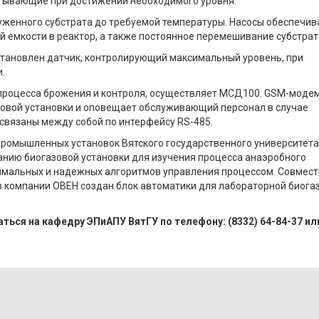
атывающие при достижении необходимого уровня.
уженного субстрата до требуемой температуры. Насосы обеспечи
й емкости в реактор, а также постоянное перемешивание субстрат
становлен датчик, контролирующий максимальный уровень, при
.
процесса брожения и контроля, осуществляет МСД100. GSM-моде
зовой установки и оповещает обслуживающий персонал в случае
связаны между собой по интерфейсу RS-485.
промышленных установок Вятского государственного университета
анию биогазовой установки для изучения процесса анаэробного
имальных и надежных алгоритмов управления процессом. Совмес
 компании ОВЕН создан блок автоматики для лабораторной биога
ься на кафедру ЭПиАПУ ВятГУ по телефону: (8332) 64-84-37 ил