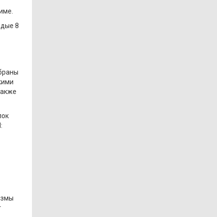
име.
ждые 8
ыбраны
кими
также
лок
:
измы
т