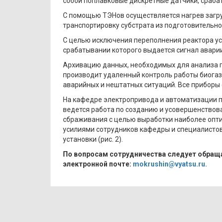
собой поплавковые дискретные датчики, сраб
С помощью ТЭНов осуществляется нагрев загр
транспортировку субстрата из подготовительно
С целью исключения переполнения реактора у
срабатывании которого выдается сигнал аварии
Архивацию данных, необходимых для анализа 
производит удаленный контроль работы биога
аварийных и нештатных ситуаций. Все приборы 
На кафедре электропривода и автоматизации 
ведется работа по созданию и усовершенствов
сбраживания с целью выработки наиболее опт
усилиями сотрудников кафедры и специалистов
установки (рис. 2).
По вопросам сотрудничества следует обращат
электронной почте:
mokrushin@vyatsu.ru.