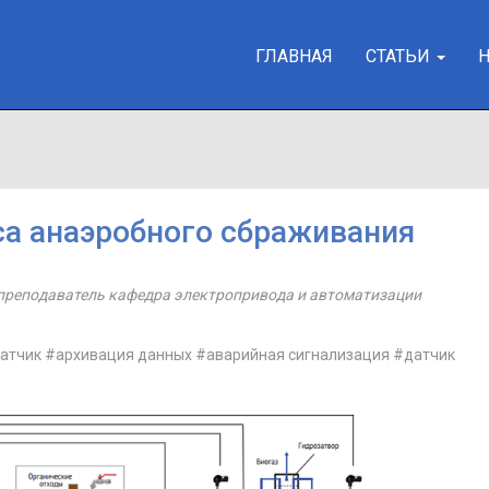
ГЛАВНАЯ
СТАТЬИ
а анаэробного сбраживания
преподаватель кафедра электропривода и автоматизации
атчик
#архивация данных
#аварийная сигнализация
#датчик