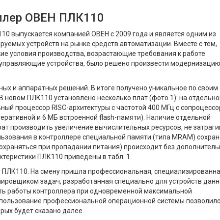
ллер ОВЕН ПЛК110
0 выпускается компанией ОВЕН с 2009 года и является одним из
уемых устройств на рынке средств автоматизации. Вместе с тем,
е условия производства, возрастающие требования к работе
 управляющие устройства, было решено произвести модернизаци
ых и аппаратных решений. В итоге получено уникальное по своим
В новом ПЛК110 установлено несколько плат (фото 1): на отдельно
ный процессор RISC-архитектуры с частотой 400 МГц с сопроцессо
ративной и 6 МБ встроенной flash-памяти). Наличие отдельной
рат производить увеличение вычислительных ресурсов, не затраг
льзования в контроллере специальной памяти (типа MRAM) сохра
сохраняться при пропадании питания) происходит без дополнитель
ктеристики ПЛК110 приведены в табл. 1.
 ПЛК110. На смену пришла профессиональная, специализированн
ировщиком задач, разработанная специально для устройств данн
сть работы контроллера при одновременной максимальной
 использование профессиональной операционной системы позволил
рых будет сказано далее.