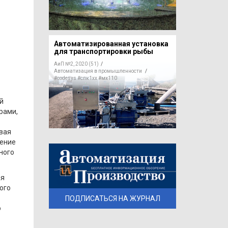
Автоматизированная установка
для транспортировки рыбы
АиП №2, 2020 (51)
/
ю
Автоматизация в промышленности
/
#codesys
#спк1хх
#мх110
й
рами,
ивая
нение
ного
ая
ого
ПОДПИСАТЬСЯ НА ЖУРНАЛ
о