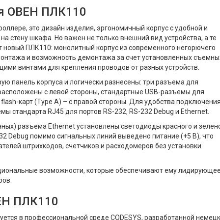
я ОВЕН ПЛК110
роллере, это дизайн изделия, эргономичный корпус с удобной и
на стену шкафа. Но важен не только внешний вид устройства, а те
т новый ПЛК110: монолитный корпус из современного негорючего
 монтажа и возможность демонтажа за счет установленных съемны
ми винтами для крепления проводов от разных устройств.
ю панель корпуса и логически разнесены: три разъема для
 расположены с левой стороны, стандартные USB-разъемы для
flash-карт (Type A) – с правой стороны. Для удобства подключени
 стандарта RJ45 для портов RS-232, RS-232 Debug и Ethernet.
ных) разъема Ethernet установлены светодиоды красного и зелен
32 Debug помимо сигнальных линий выведено питание (+5 В), что
ателей штрихкодов, счетчиков и расходомеров без установки
кциональные возможности, которые обеспечивают ему лидирующе
ров.
ЕН ПЛК110
руется в профессиональной среде CODESYS, разработанной немец