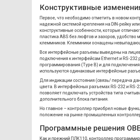
Конструктивные изменени
Первое, что необходимо отметить в новом конт
надежной системой крепления на DIN-рейку или 
конструктивные особенности, которые отличаю
пластика ABS без люфтов и зазоров, удобство
клеммников. Клеммники оснащены невыпадающи
Все интерфейсные разъемы выведены на лицеву
подключения к интерфейсам Ethernet и RS-232
программирования (Type B) и для подключения 
используются одинаковые интерфейсные разъемы
Для индикации состояния (связь/ передача дан
цвета. В интерфейсных разъемах RS-232 и RS-2
позволяет подключать устройства типа считыв
дополнительного блока питания.
Но главное – контроллер приобрел новые фун
положение на рынке промышленных контролле
Программные решения ОВ
Как и прежний ПЛК110, контроллер программи