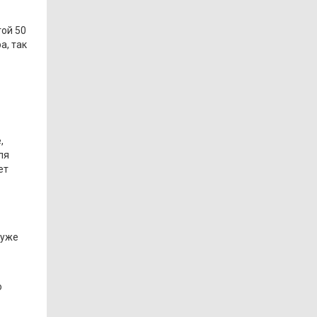
той 50
а, так
,
ля
ет
 уже
ю