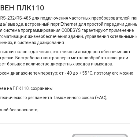
ОВЕН ПЛК110
 RS-232/RS-485 для подключения частотных преобразователей, п
да/ вывода, встроенный порт Ethernet для простой передачи данн
ая система программирования CODESYS гарантируют применение
томатизации: жизнеобеспечения зданий, управления котельными 
иниях, в системах дозирования.
ных сигналов с датчиков, счетчиков и энкодеров обеспечивают
и резки. Востребован контроллер в металлообрабатывающих и
ет большое количество дискретных входов и выходов.
ом диапазоне температур: от - 40 до + 55 °С, поэтому его можно
ее на ПЛК110, сохранены:
технического регламента Таможенного союза (ЕАС);
рной безопасности;