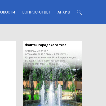
НОВОСТИ
ВОПРОС-ОТВЕТ
АРХИВ
Фонтан городского типа
АиП №2, 2015 (45)
/
Автоматизация в промышленности
/
#управление насосами
#спк
#модули ввода/
вывода
#пчв
#спк207
#управление
освещением
#мх110
#спк2хх