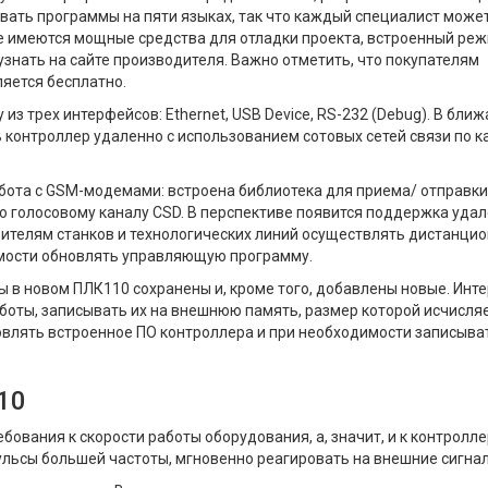
вать программы на пяти языках, так что каждый специалист може
де имеются мощные средства для отладки проекта, встроенный ре
знать на сайте производителя. Важно отметить, что покупателям
яется бесплатно.
з трех интерфейсов: Ethernet, USB Device, RS-232 (Debug). В бли
контроллер удаленно с использованием сотовых сетей связи по к
ота с GSM-модемами: встроена библиотека для приема/ отправки
о голосовому каналу CSD. В перспективе появится поддержка уда
дителям станков и технологических линий осуществлять дистанци
мости обновлять управляющую программу.
ы в новом ПЛК110 сохранены и, кроме того, добавлены новые. Инт
аботы, записывать их на внешнюю память, размер которой исчисля
овлять встроенное ПО контроллера и при необходимости записыва
10
ования к скорости работы оборудования, а, значит, и к контролле
льсы большей частоты, мгновенно реагировать на внешние сигна