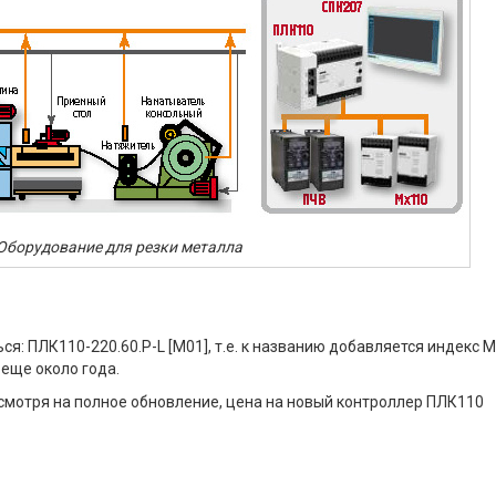
 Оборудование для резки металла
я: ПЛК110-220.60.Р-L [М01], т.е. к названию добавляется индекс М
еще около года.
есмотря на полное обновление, цена на новый контроллер ПЛК110