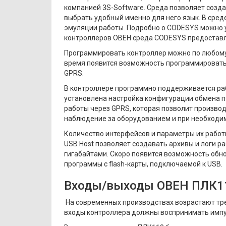
компанией 3S-Software. Среда позволяет созда
выбрать удобный именно для него язык. В сре
эмуляции работы. Подробно о CODESYS можно у
контроллеров ОВЕН среда CODESYS предоставл
Программировать контроллер можно по любому и
время появится возможность программировать 
GPRS.
В контроллере программно поддерживается раб
установлена настройка конфигурации обмена п
работы через GPRS, которая позволит произво
наблюдение за оборудованием и при необходи
Количество интерфейсов и параметры их работ
USB Host позволяет создавать архивы и логи р
гигабайтами. Скоро появится возможность обн
программы с flash-карты, подключаемой к USB.
Входы/выходы ОВЕН ПЛК1
На современных производствах возрастают треб
входы контроллера должны воспринимать импу