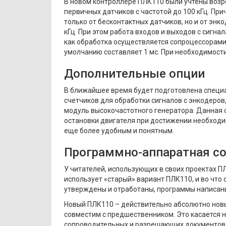
В новом контроллере ПЛК110 были учтены возр
первичных датчиков с частотой до 100 кГц. Пр
только от бесконтактных датчиков, но и от энк
кГц. При этом работа входов и выходов с сигна
как обработка осуществляется сопроцессорами
умолчанию составляет 1 мс. При необходимости
Дополнительные опции
В ближайшее время будет подготовлена специа
счетчиков для обработки сигналов с энкодеро
модуль высокочастотного генератора. Данная 
остановки двигателя при достижении необходи
еще более удобным и понятным.
Программно-аппаратная с
У читателей, использующих в своих проектах П
использует «старый» вариант ПЛК110, и во что 
утверждены и отработаны, программы написан
Новый ПЛК110 – действительно абсолютно новый
совместим с предшественником. Это касается не
сопроводительных и разрешающих документов