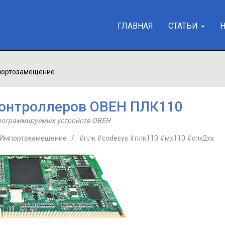
ГЛАВНАЯ
СТАТЬИ
мпортозамещение
контроллеров ОВЕН ПЛК110
рограммируемых устройств ОВЕН
. Импортозамещение
/
#плк
#codesys
#плк110
#мх110
#спк2хх