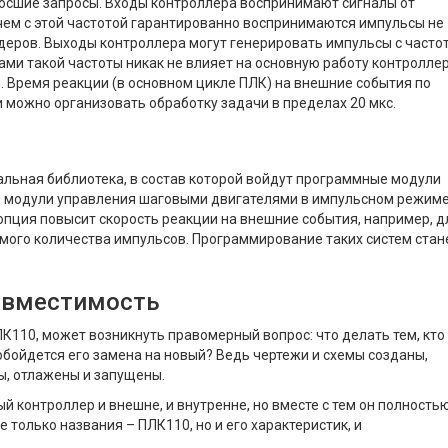
осшие запросы. Входы контроллера воспринимают сигналы от
ичем с этой частотой гарантированно воспринимаются импульсы не
одеров. Выходы контроллера могут генерировать импульсы с часто
лами такой частоты никак не влияет на основную работу контроллер
. Время реакции (в основном цикле ПЛК) на внешние события по
 можно организовать обработку задачи в пределах 20 мкс.
льная библиотека, в состав которой войдут программные модули
в, модули управления шаговыми двигателями в импульсном режиме
опция повысит скорость реакции на внешние события, например, д
мого количества импульсов. Программирование таких систем стан
овместимость
ЛК110, может возникнуть правомерный вопрос: что делать тем, кто
обойдется его замена на новый? Ведь чертежи и схемы созданы,
ы, отлажены и запущены.
 контроллер и внешне, и внутренне, но вместе с тем он полность
 только названия – ПЛК110, но и его характеристик, и
.