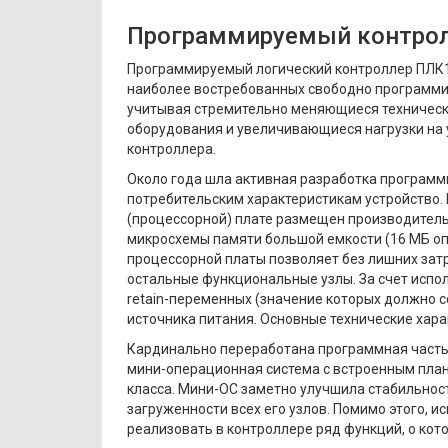
Программируемый контро
Программируемый логический контроллер ПЛК11
наиболее востребованных свободно программир
учитывая стремительно меняющиеся технически
оборудования и увеличивающиеся нагрузки на
контроллера.
Около года шла активная разработка программн
потребительским характеристикам устройство. 
(процессорной) плате размещен производитель
микросхемы памяти большой емкости (16 МБ опе
процессорной платы позволяет без лишних зат
остальные функциональные узлы. За счет испо
retain-переменных (значение которых должно 
источника питания. Основные технические хара
Кардинально переработана программная часть
мини-операционная система с встроенным план
класса. Мини-ОС заметно улучшила стабильно
загруженности всех его узлов. Помимо этого,
реализовать в контроллере ряд функций, о кото