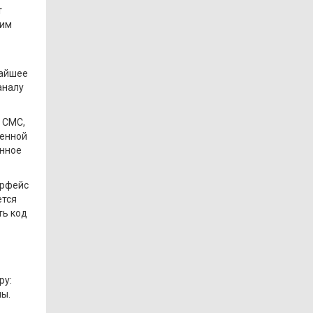
т
жим
жайшее
аналу
 СМС,
ленной
онное
ерфейс
ется
ть код
ру:
лы.