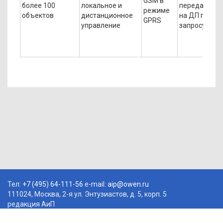
GSM в
более 100
локальное и
передача
режиме
объектов
дистанционное
на ДП по
GPRS
управление
запросу
Тел:
+7 (495) 64-111-56
e-mail:
aip@owen.ru
111024, Москва, 2-я ул. Энтузиастов, д. 5, корп. 5
редакция АиП
© Автоматизация и Производство, 2026. Все права защищены. Любое