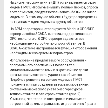
На диспетчерском пункте (ДП) устанавливается один
модем ПМ01. Чтобы уменьшить полный период опроса
всех объектов, следует использовать бо'льшее число
модемов. В этом случае объекты будут распределены
по группам – один модем на группу объектов.
На АРМ оператора инсталлируется Modbus ОРС/DDE-
сервер и любая SCADA-система, поддерживающая
ОРС-технологию. В ОРС-сервере задаются все
необходимые настройки по опросу объектов. В
SCADA-системе настраивается функция отображения
необходимых измеряемых параметров.
Использование предлагаемого оборудования и
программного обеспечения позволяет с
минимальными затратами и в кратчайшие сроки
организовать контроль удаленных объектов.
Подобное решение на основе модемов ПМ01
применяется при создании автоматизированных
систем коммерческого учета энергоресурсов –
теплосчетчиков и электросчетчиков (рис. 2).
Учитывая, что тепло- и электросчетчики имеют
встроенный архив, опрашивать их достаточно 1 раз в