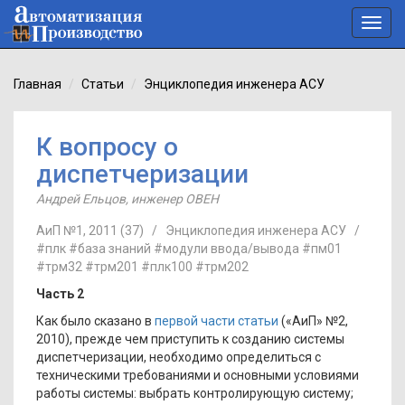
Toggl
navig
Главная
Статьи
Энциклопедия инженера АСУ
К вопросу о
диспетчеризации
Андрей Ельцов
,
инженер ОВЕН
АиП №1, 2011 (37)
/
Энциклопедия инженера АСУ
/
#плк
#база знаний
#модули ввода/вывода
#пм01
#трм32
#трм201
#плк100
#трм202
Часть 2
Как было сказано в
первой части статьи
(«АиП» №2,
2010), прежде чем приступить к созданию системы
диспетчеризации, необходимо определиться с
техническими требованиями и основными условиями
работы системы: выбрать контролирующую систему;