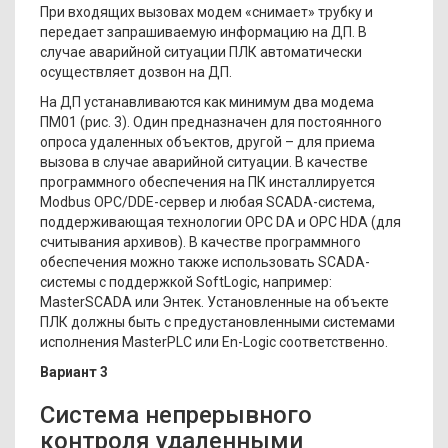
При входящих вызовах модем «снимает» трубку и
передает запрашиваемую информацию на ДП. В
случае аварийной ситуации ПЛК автоматически
осуществляет дозвон на ДП.
На ДП устанавливаются как минимум два модема
ПМ01 (рис. 3). Один предназначен для постоянного
опроса удаленных объектов, другой – для приема
вызова в случае аварийной ситуации. В качестве
программного обеспечения на ПК инсталлируется
Modbus OPC/DDE-сервер и любая SCADA-система,
поддерживающая технологии OPC DA и OPC HDA (для
считывания архивов). В качестве программного
обеспечения можно также использовать SCADA-
системы с поддержкой SoftLogic, например:
MasterSCADA или Энтек. Установленные на объекте
ПЛК должны быть с предустановленными системами
исполнения MasterPLC или En-Logic соответственно.
Вариант 3
Система непрерывного
контроля удаленными